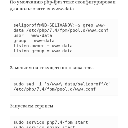
По умолчанию php-fpm тоже сконфигурирован
для пользователя www-data.
seligoroff@NB-SELIVANOV:~$ grep www-
data /etc/php/7.4/fpm/pool.d/www.conf

user = www-data

group = www-data

listen.owner = www-data

Заменяем на текущего пользователя.
sudo sed -i 's/www\-data/seligoroff/g' 
Запускаем сервисы
sudo service php7.4-fpm start
