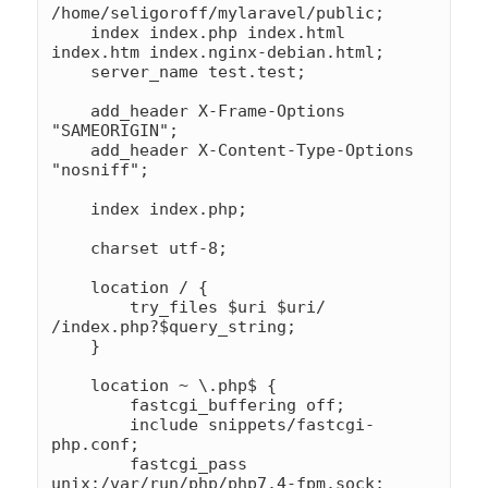
/home/seligoroff/mylaravel/public;

    index index.php index.html 
index.htm index.nginx-debian.html;

    server_name test.test;

    add_header X-Frame-Options 
"SAMEORIGIN";

    add_header X-Content-Type-Options 
"nosniff";

    index index.php;

    charset utf-8;

    location / {

        try_files $uri $uri/ 
/index.php?$query_string;

    }

    location ~ \.php$ {

        fastcgi_buffering off;

        include snippets/fastcgi-
php.conf;

        fastcgi_pass 
unix:/var/run/php/php7.4-fpm.sock;
