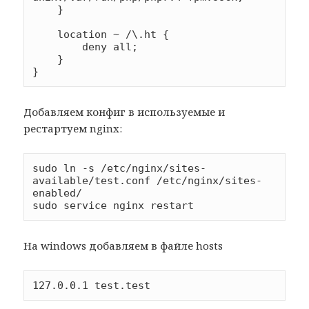
    }

    location ~ /\.ht {

        deny all;

    }

Добавляем конфиг в используемые и
рестартуем nginx:
sudo ln -s /etc/nginx/sites-
available/test.conf /etc/nginx/sites-
enabled/

На windows добавляем в файле hosts